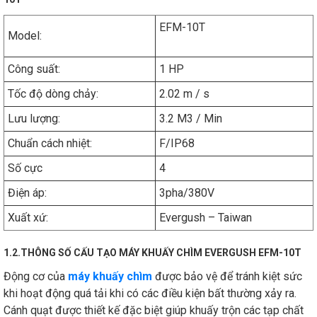
EFM-10T
Model:
Công suất:
1 HP
Tốc độ dòng chảy:
2.02 m / s
Lưu lượng:
3.2 M3 / Min
Chuẩn cách nhiệt:
F/IP68
Số cực
4
Điện áp:
3pha/380V
Xuất xứ:
Evergush – Taiwan
1.2.THÔNG SỐ CẤU TẠO MÁY KHUẤY CHÌM EVERGUSH EFM-10T
Động cơ của
máy khuấy chìm
được bảo vệ để tránh kiệt sức
khi hoạt động quá tải khi có các điều kiện bất thường xảy ra.
Cánh quạt được thiết kế đặc biệt giúp khuấy trộn các tạp chất