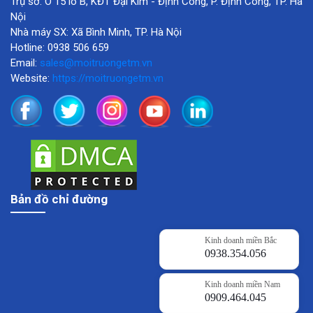
Trụ sở: Ô 15 lô B, KĐT Đại Kim - Định Công, P. Định Công, TP. Hà
Nội
Nhà máy SX: Xã Bình Minh, TP. Hà Nội
Hotline: 0938 506 659
Email:
sales@moitruongetm.vn
Website:
https://moitruongetm.vn
Bản đồ chỉ đường
Kinh doanh miền Bắc
0938.354.056
Kinh doanh miền Nam
0909.464.045