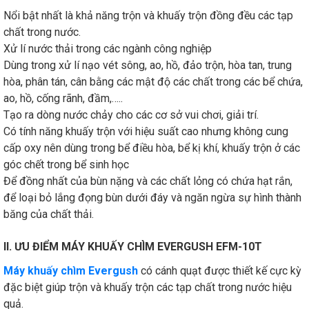
Nổi bật nhất là khả năng trộn và khuấy trộn đồng đều các tạp
chất trong nước.
Xử lí nước thải trong các ngành công nghiệp
Dùng trong xử lí nạo vét sông, ao, hồ, đảo trộn, hòa tan, trung
hòa, phân tán, cân bằng các mật độ các chất trong các bể chứa,
ao, hồ, cống rãnh, đầm,…..
Tạo ra dòng nước chảy cho các cơ sở vui chơi, giải trí.
Có tính năng khuấy trộn với hiệu suất cao nhưng không cung
cấp oxy nên dùng trong bể điều hòa, bể kị khí, khuấy trộn ở các
góc chết trong bể sinh học
Để đồng nhất của bùn nặng và các chất lỏng có chứa hạt rắn,
để loại bỏ lắng đọng bùn dưới đáy và ngăn ngừa sự hình thành
băng của chất thải.
II. ƯU ĐIỂM MÁY KHUẤY CHÌM EVERGUSH EFM-10T
Máy khuấy chìm Evergush
có cánh quạt được thiết kế cực kỳ
đặc biệt giúp trộn và khuấy trộn các tạp chất trong nước hiệu
quả.