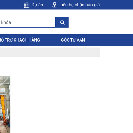
Dự án
Liên hệ nhận báo giá
HỖ TRỢ KHÁCH HÀNG
GÓC TƯ VẤN