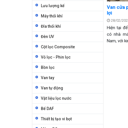
Lưu lượng kế
Van cửa p
lợi
Máy thổi khí
28/02/202
Đĩa thổi khí
Hiện tại đ
có nhà má
Đèn UV
Nam, với k
Cột lọc Composite
lĩnh vực gi
phi tiêu 
Vỏ lọc - Phin lọc
luôn đáp 
khe nhất củ
Bồn lọc
Van tay
Van tự động
Vật liệu lọc nước
Bể DAF
Thiết bị tạo vi bọt