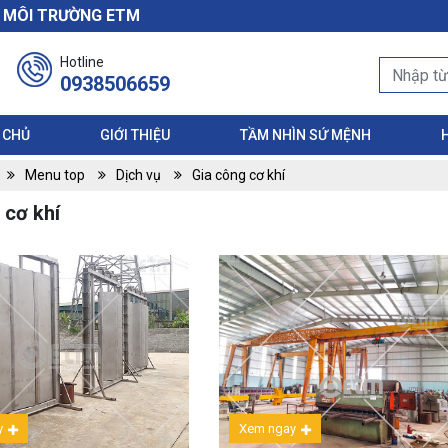
À MÔI TRƯỜNG ETM
Hotline
0938506659
 CHỦ
GIỚI THIỆU
TẦM NHÌN SỨ MỆNH
Menu top
Dịch vụ
Gia công cơ khí
 cơ khí
y
Xem ngay