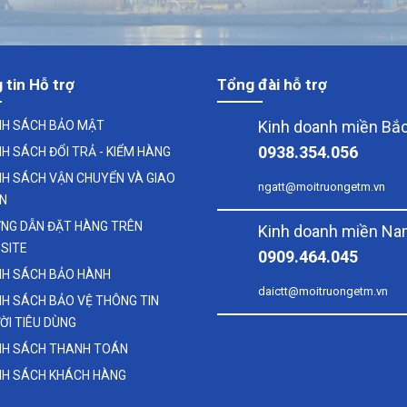
 tin Hỗ trợ
Tổng đài hỗ trợ
Kinh doanh miền Bắ
NH SÁCH BẢO MẬT
0938.354.056
NH SÁCH ĐỔI TRẢ - KIỂM HÀNG
NH SÁCH VẬN CHUYỂN VÀ GIAO
ngatt@moitruongetm.vn
N
NG DẪN ĐẶT HÀNG TRÊN
Kinh doanh miền N
SITE
0909.464.045
NH SÁCH BẢO HÀNH
daictt@moitruongetm.vn
NH SÁCH BẢO VỆ THÔNG TIN
ỜI TIÊU DÙNG
NH SÁCH THANH TOÁN
NH SÁCH KHÁCH HÀNG