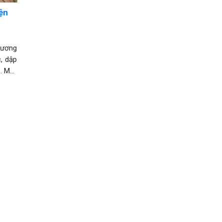
ện
hương
, dập
o… Một
 công
, gia