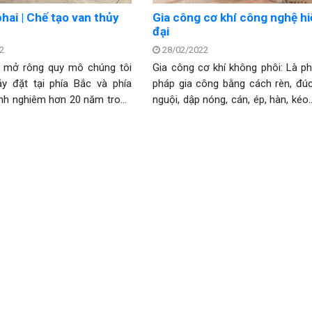
hai | Chế tạo van thủy
Gia công cơ khí công nghệ hi
đại
2
28/02/2022
ể mở rông quy mô chúng tôi
Gia công cơ khí không phôi: Là p
y đặt tại phía Bắc và phía
pháp gia công bằng cách rèn, đúc
inh nghiêm hơn 20 năm trong
nguội, dập nóng, cán, ép, hàn, ké
a công cơ khí , chế tạo cơ khí
số cách trong phương pháp gia
chuẩn; ETM JSC cam kết sẽ
này còn gọi là gia công biến dạng
ứng được mọi yêu cầu khắt
công nóng, gia công bằng áp lực…
a chủ đầu tư.