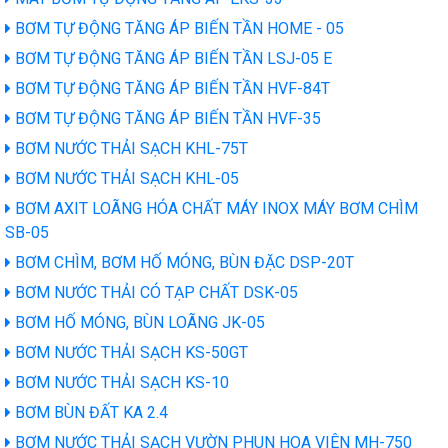
BƠM TỰ ĐỘNG TĂNG ÁP BIẾN TẦN HOME - 05
BƠM TỰ ĐỘNG TĂNG ÁP BIẾN TẦN LSJ-05 E
BƠM TỰ ĐỘNG TĂNG ÁP BIẾN TẦN HVF-84T
BƠM TỰ ĐỘNG TĂNG ÁP BIẾN TẦN HVF-35
BƠM NƯỚC THẢI SẠCH KHL-75T
BƠM NƯỚC THẢI SẠCH KHL-05
BƠM AXIT LOÃNG HÓA CHẤT MÁY INOX MÁY BƠM CHÌM
SB-05
BƠM CHÌM, BƠM HỐ MÓNG, BÙN ĐẶC DSP-20T
BƠM NƯỚC THẢI CÓ TẠP CHẤT DSK-05
BƠM HỐ MÓNG, BÙN LOÃNG JK-05
BƠM NƯỚC THẢI SẠCH KS-50GT
BƠM NƯỚC THẢI SẠCH KS-10
BƠM BÙN ĐẤT KA 2.4
BƠM NƯỚC THẢI SẠCH VƯỜN PHUN HOA VIÊN MH-750