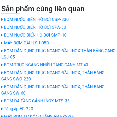
Sản phẩm cùng liên quan
BƠM NƯỚC BIỂN, HỒ BƠI CBP-330
BƠM NƯỚC BIỂN, HỒ BƠI SPA-30
BƠM NƯỚC BIỂN HỒ BƠI SMP-10
MÁY BƠM DẦU LSJ-05D
BƠM DÂN DỤNG TRỤC NGANG ĐẦU INOX THÂN BẰNG GANG
LSJ-05
BƠM TRỤC NGANG NHIỀU TẦNG CÁNH MT-43
BƠM DÂN DỤNG TRỤC NGANG ĐẦU INOX, THÂN BĂNG
GANG SWO-220
BƠM DÂN DỤNG TRỤC NGANG ĐẦU INOX, THÂN BĂNG
GANG SW-60
BƠM ĐA TẦNG CÁNH INOX MTS-33
Tăng áp EC-220
MÁY BƠM TỰ ĐỘNG TĂNG ÁP EKS-33