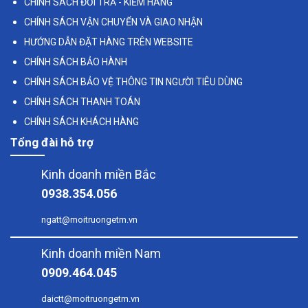
CHÍNH SÁCH ĐỔI TRẢ - KIỂM HÀNG
CHÍNH SÁCH VẬN CHUYỂN VÀ GIAO NHẬN
HƯỚNG DẪN ĐẶT HÀNG TRÊN WEBSITE
CHÍNH SÁCH BẢO HÀNH
CHÍNH SÁCH BẢO VỆ THÔNG TIN NGƯỜI TIÊU DÙNG
CHÍNH SÁCH THANH TOÁN
CHÍNH SÁCH KHÁCH HÀNG
Tổng đài hỗ trợ
Kinh doanh miền Bắc
0938.354.056
ngatt@moitruongetm.vn
Kinh doanh miền Nam
0909.464.045
daictt@moitruongetm.vn