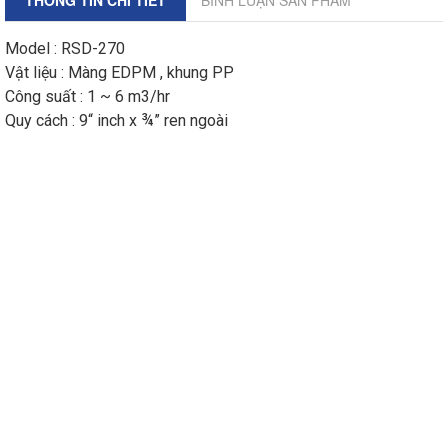
THÔNG TIN CHI TIẾT
BÌNH LUẬN SẢN PHẨM
Model : RSD-270
Vật liệu : Màng EDPM , khung PP
Công suất : 1 ~ 6 m3/hr
Quy cách : 9“ inch x ¾” ren ngoài