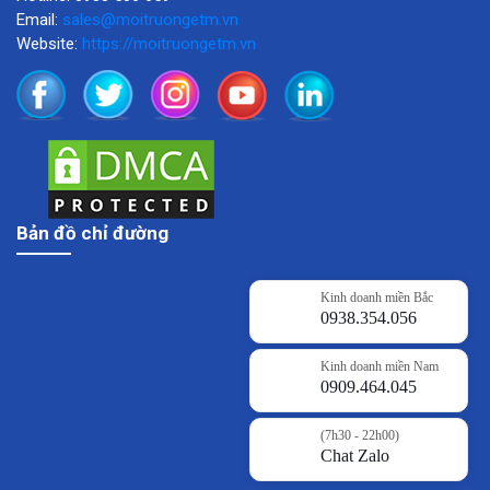
Email:
sales@moitruongetm.vn
Website:
https://moitruongetm.vn
Bản đồ chỉ đường
Kinh doanh miền Bắc
0938.354.056
Kinh doanh miền Nam
0909.464.045
(7h30 - 22h00)
Chat Zalo